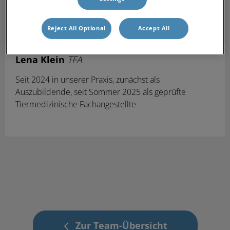
Reject All Optional
Accept All
Lena Klein
TFA
Seit 2024 in unserer Praxis, zunächst als
Auszubildende, seit Sommer 2025 als geprüfte
Tiermedizinische Fachangestellte
Zur Team-Übersicht