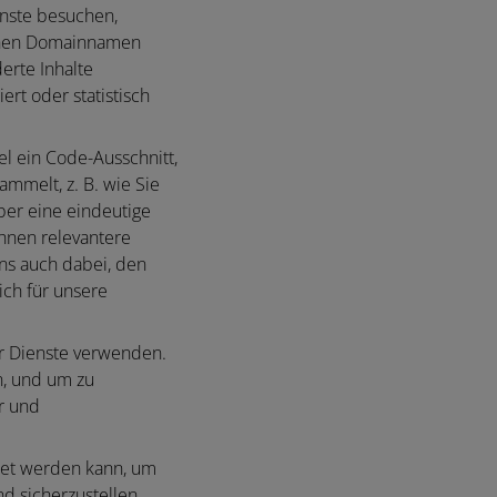
enste besuchen,
ichen Domainnamen
erte Inhalte
rt oder statistisch
el ein Code-Ausschnitt,
melt, z. B. wie Sie
ber eine eindeutige
Ihnen relevantere
uns auch dabei, den
ch für unsere
r Dienste verwenden.
n, und um zu
er und
det werden kann, um
d sicherzustellen,