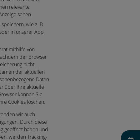
nen relevante
 Anzeige sehen.
speichern, wie z. B.
 oder in unserer App
rät mithilfe von
 nachdem der Browser
eicherung nicht
 Namen der aktuellen
ersonenbezogene Daten
r über Ihre aktuelle
 Browser können Sie
Ihre Cookies löschen.
rwenden wir auch
tigungen. Durch diese
ng geöffnet haben und
ben, werden Tracking-