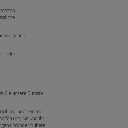
timmten
tzliche
hren eigenen
e in den
nn Sie unsere Dienste
martphone oder einem
elfen uns, Sie und Ihr
ungen und/oder frühere