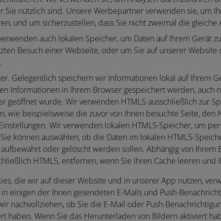
ür Sie nützlich sind. Unsere Werbepartner verwenden sie, um Ih
en, und um sicherzustellen, dass Sie nicht zweimal die gleiche
verwenden auch lokalen Speicher, um Daten auf Ihrem Gerät zu 
etzten Besuch einer Webseite, oder um Sie auf unserer Website
.
er.
Gelegentlich speichern wir Informationen lokal auf Ihrem Ge
n Informationen in Ihrem Browser gespeichert werden, auch
r geöffnet wurde. Wir verwenden HTML5 ausschließlich zur Sp
en, wie beispielsweise die zuvor von Ihnen besuchte Seite, den
r Einstellungen. Wir verwenden lokalen HTML5-Speicher, um p
. Sie können auswählen, ob die Daten im lokalen HTML5-Speiche
 aufbewahrt oder gelöscht werden sollen. Abhängig von Ihrem
chließlich HTML5, entfernen, wenn Sie Ihren Cache leeren und 
ies, die wir auf dieser Website und in unserer App nutzen, ve
 in einigen der Ihnen gesendeten E-Mails und Push-Benachrich
ir nachvollziehen, ob Sie die E-Mail oder Push-Benachrichtigu
ert haben. Wenn Sie das Herunterladen von Bildern aktiviert ha