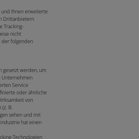
 und Ihnen erweiterte
n Drittanbietern
e Tracking-
eise nicht
n der folgenden
n gesetzt werden, um
en Unternehmen
erten Service
nierte oder ähnliche
Wirksamkeit von
(z. B.
igen sehen und mit
industrie hat einen
acking-Technologien