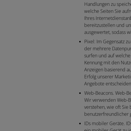
Handlungen zu speiche
welche Seiten Sie au
Ihres Internetdienstan
bereitzustellen und un
ausgewertet, sodass wi
Pixel:
Im Gegensatz zu e
der mehrere Datenpunk
surfen und auf welche
Kennung mit den Nutze
Anzeigen basierend au
Erfolg unserer Market
Angebote entscheiden 
Web-Beacons.
Web-Bea
Wir verwenden Web-Bea
verstehen, wie oft Sie
benutzerfreundlicher 
IDs mobiler Geräte.
ID
ein mobiles Gerät zu i