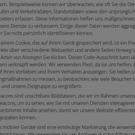
rn. Beispielsweise können wir überwachen, wie oft Sie die Di
frufen und Verkehrsdaten, Standortdaten sowie den ursprüngl
bieters erfassen. Diese Informationen helfen uns, maßgeschneid
sere Dienste zu verbessern. Einige dieser Daten werden aggregie
r Sie nicht persönlich identifizieren können.
inem Cookie, das auf Ihrem Gerät gespeichert wird, ist ein Pix
te über verschiedene Webseiten und andere Seiten hinweg sam
 Arten von Anzeigen Sie klicken. Dieser Code-Ausschnitt kann ü
rn verknüpft werden. Wir verwenden Pixel, da sie uns helfen, 
f Ihren Vorlieben und Ihrem Verhalten anzuzeigen. Sie helfen 
ingmaßnahmen zu messen, zu beobachten, wie viele Besucher si
und unsere Zielgruppe zu vergrößern.
cons sind unsichtbare Bilddateien, die wir im Rahmen unsere
cons, um zu sehen, wie Sie mit unseren Diensten interagiere
 bestimmte Inhalte ansehen, damit wir unsere Website effizient
gestalten können.
s mobiler Geräte sind eine eindeutige Markierung, die verwen
dentifizieren. Wir verwenden sie, um Analysen durchzuführen un